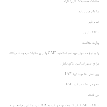
صادرات محصولات کاربرد دارد.
سازمان هایی مانند :
غذا و دارو
استاندارد ایران
وزارت بهداشت
بنا بر نوع محصول مورد نظر استاندارد GMP را برای صادرات درخواست میکنند.
مراجع صدور استاندارد مذکورشامل :
بین المللی ها مورد تایید IAF
خصوصی ها بدون تایید IAF
می باشند.
استاندارد GMP نان اکریدت بوده و تاییدیه AB ندارد بنابراین مراجع در هر