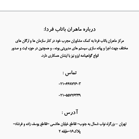
درباره ماهران باتاب فردا:
مرکز ماهران باتاب فردا به کمک مشاوران مجرب خود در کنار سازمان ها و ارگان های
مختلف جهت اجرا و پیاده سازی سیستم های مدیریتی بوده ، و همچنین در حوزه ثبت و صدور
انواع گواهینامه ایزو نیز با ایشان همکاری دارد.
تماس :
021-66872603
021-55726349
آدرس :
تهران – بزرگراه نواب شمال به جنوب- تقاطع خیابان هاشمی -تقاطع یوسف زاده و فرشاد-
پلاک16-طبقه 2